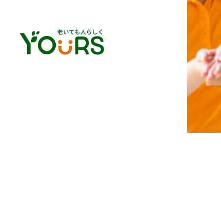
M.Kさん | 2024年入社
人事部
入社の
きっか
け