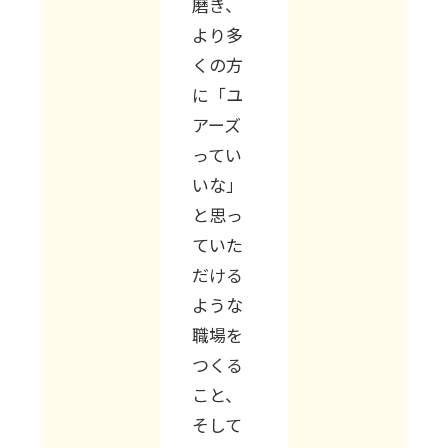
磨き、
より多
くの方
に「ユ
アーズ
ってい
いな」
と思っ
ていた
だける
ような
職場を
つくる
こと、
そして