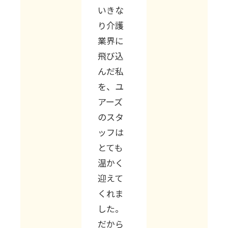
いきな
り介護
業界に
飛び込
んだ私
を、ユ
アーズ
のスタ
ッフは
とても
温かく
迎えて
くれま
した。
だから