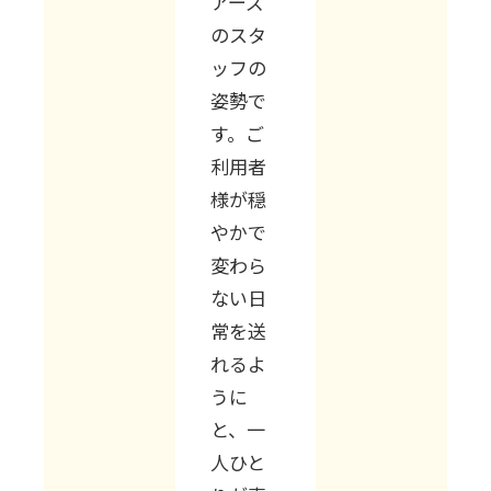
アーズ
のスタ
ッフの
姿勢で
す。ご
利用者
様が穏
やかで
変わら
ない日
常を送
れるよ
うに
と、一
人ひと