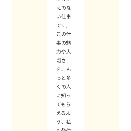
えのな
い仕事
です。
この仕
事の魅
力や大
切さ
を、も
っと多
くの人
に知っ
てもら
えるよ
う、私
も発信