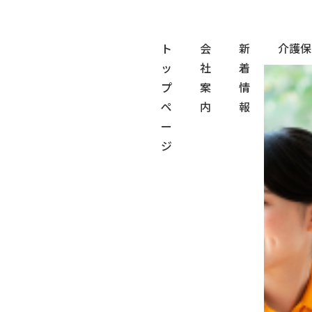
ト
会
新
介護保
ッ
社
着
トップ
採用情報
社員インタビュー
プ
案
情
”介護の仕事を
ペ
内
報
ー
知る”ことが、
ジ
社会を知ること
に
繋がっていまし
た。