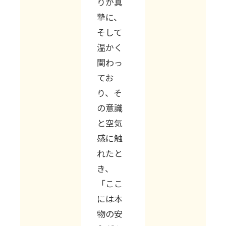
りが真
摯に、
そして
温かく
関わっ
てお
り、そ
の意識
と空気
感に触
れたと
き、
「ここ
には本
物の安