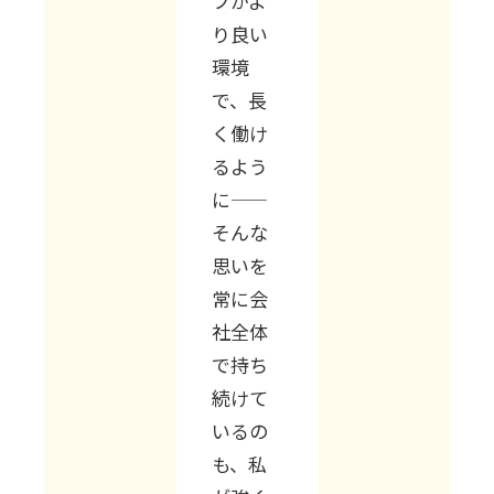
フがよ
り良い
環境
で、長
く働け
るよう
に――
そんな
思いを
常に会
社全体
で持ち
続けて
いるの
も、私