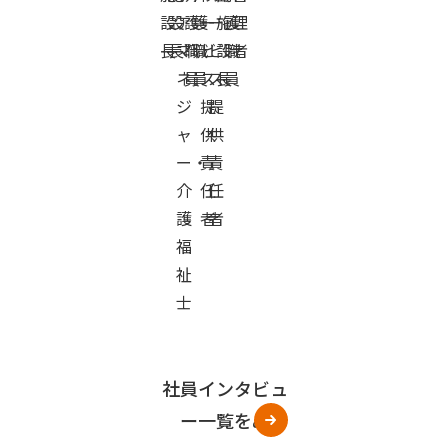
設
設
ア
護
護
ー
ー
施
護
理
長
長
マ
職
職
ビ
ビ
設
職
者
ネ
員
員
ス
ス
長
員
ジ
提
提
ャ
供
供
ー・
責
責
介
任
任
護
者
者
福
祉
士
社員インタビュ
ー一覧をみる