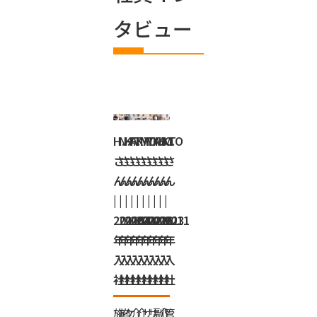
タビュー
H.K
N.F
H.T
A.M
K.Y
Y.D
Y.M
K.M
H.T
C.O
さ
さ
さ
さ
さ
さ
さ
さ
さ
さ
ん
ん
ん
ん
ん
ん
ん
ん
ん
ん
|
|
|
|
|
|
|
|
|
|
2011
2016
2004
2023
2022
2022
2016
2021
2023
2011
年
年
年
年
年
年
年
年
年
年
入
入
入
入
入
入
入
入
入
入
社
社
社
社
社
社
社
社
社
社
施
施
ケ
介
介
サ
サ
副
介
管