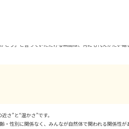
何かができた」と感じられるとき、私自身の心も温かく満
がとう」と言っていただける瞬間は、何にも代えがたい嬉
近さ”と“温かさ”です。
齢・性別に関係なく、みんなが自然体で関われる関係性が