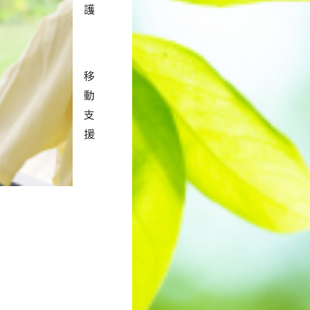
護
移
動
支
援
からの人生をどう生きるか」を真
」との思いから、区の事業を通し
パーとしての一歩を踏み出しまし