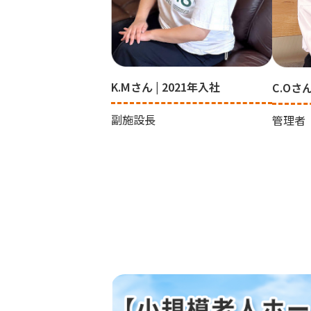
K.Mさん | 2021年入社
C.Oさん
副施設長
管理者