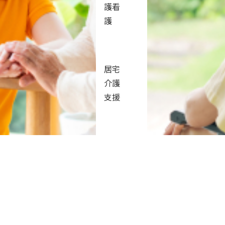
護看
護
かけ
居宅
介護
支援
定を受けていた父の介護を終えた頃、私ははじめて「これ
する側も、される側も、お互いが少しでも楽になるように
中で誰かの役に立てたら——そんな想いから、ホームヘル