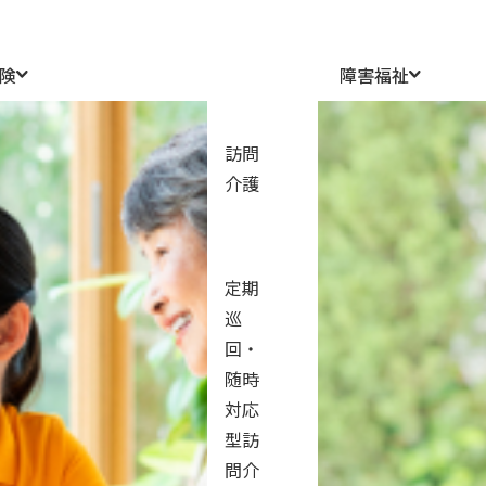
険
障害福祉
訪問
介護
人生経験を活かし
今は誰かの力になる
定期
巡
H.Tさん | 2023年入社
回・
やすらぎの里井荻 介護職員
随時
対応
型訪
問介