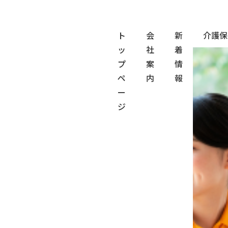
ト
会
新
介護保
ッ
社
着
トップ
採用情報
社員インタビュー
プ
案
情
ペ
内
報
ー
ジ