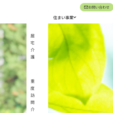
お問い合わせ
住まい事業
居
宅
て、
介
護
毎日です
重
度
訪
問
介