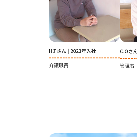
H.Tさん | 2023年入社
C.Oさん
介護職員
管理者