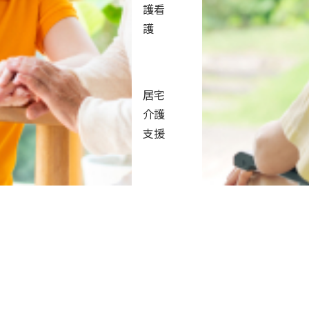
護看
護
かけ
居宅
介護
支援
かけで始めました。
の中で見せてくださる笑顔が、この仕事のやりがいの一つ