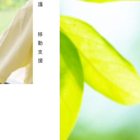
護
移
動
支
援
です。また、介護というのは、い