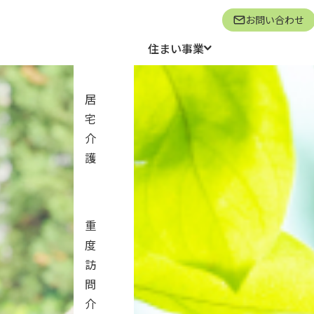
お問い合わせ
住まい事業
居
宅
介
護
所
重
度
訪
問
介