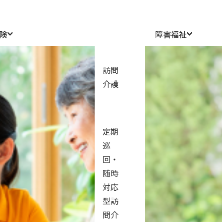
険
障害福祉
訪問
人と人との
介護
つながりを
定期
大切にできる場
巡
回・
K.Yさん | 2022年入社
随時
やすらぎの里松庵 介護職員
対応
型訪
問介