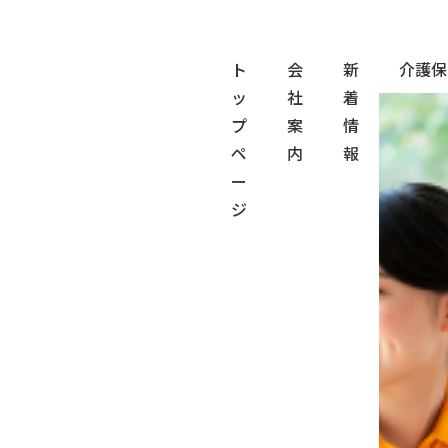
ト
会
新
介護保
ッ
社
着
トップ
採用情報
社員インタビュー
プ
案
情
ペ
内
報
ー
ジ