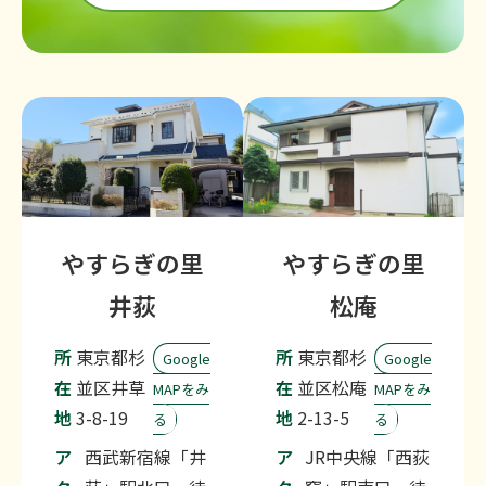
やすらぎの里
やすらぎの里
井荻
松庵
所
東京都杉
所
東京都杉
Google
Google
在
並区井草
在
並区松庵
MAPをみ
MAPをみ
地
3-8-19
地
2-13-5
る
る
ア
西武新宿線「井
ア
JR中央線「西荻