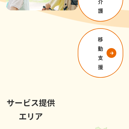
介
護
移
動
支
援
サービス提供
エリア