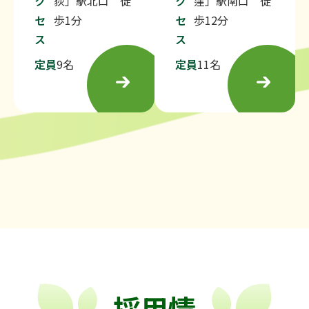
ク
荻」駅北口 徒
ク
窪」駅南口 徒
セ
歩1分
セ
歩12分
ス
ス
定員
9名
定員
11名
採用情