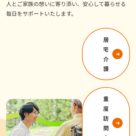
人とご家族の想いに寄り添い、安心して暮らせる
毎日をサポートいたします。
居
宅
介
護
重
度
訪
問