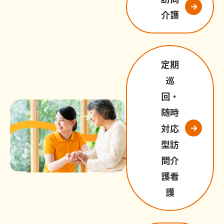
介護
定期
巡
回・
随時
対応
型訪
問介
護看
護