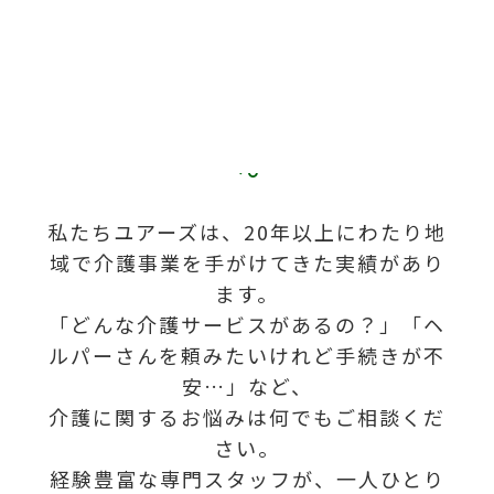
やすらぎと
したらいいかわからな
い...」そんな時はユアーズ
へ。
私たちユアーズは、20年以上にわたり地
ユアーズは、
域で介護事業を手がけてきた実績があり
皆さまの健康で安心な暮らしを支えるた
ます。
め、
一人ひとりに寄り添った丁寧なケアを行
「どんな介護サービスがあるの？」「ヘ
っています。
ルパーさんを頼みたいけれど手続きが不
安…」など、
介護に関するお悩みは何でもご相談くだ
さい。
経験豊富な専門スタッフが、一人ひとり