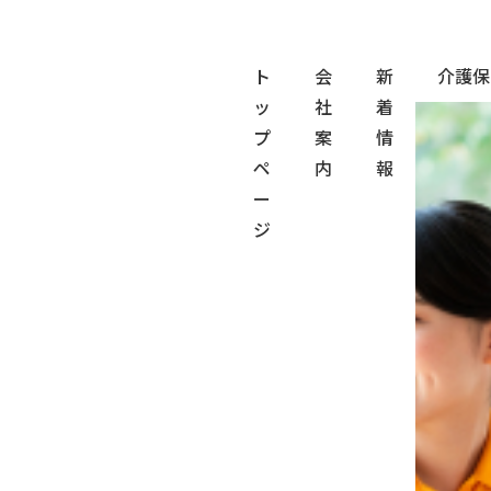
ト
会
新
介護保
ッ
社
着
プ
案
情
ペ
内
報
ー
ジ